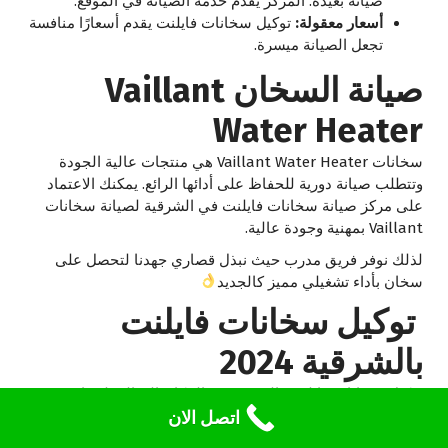
صيانة بعيدة. المركز يقدم خدمة الصيانة في الموقع.
أسعار معقولة:
توكيل سخانات فايلنت يقدم أسعارًا منافسة
تجعل الصيانة ميسرة.
صيانة السخان Vaillant
Water Heater
سخانات Vaillant Water Heater هي منتجات عالية الجودة
وتتطلب صيانة دورية للحفاظ على أدائها الرائع. يمكنك الاعتماد
على مركز صيانة سخانات فايلنت في الشرقية لصيانة سخانات
Vaillant بمهنية وجودة عالية.
لذلك نوفر فريق مدرب حيث نبذل قصاري جهدنا لتحصل على
سخان بأداء تشغيلي مميز كالجديد
توكيل سخانات فايلنت
بالشرقية 2024
توكيل سخانات فايلنت بالشرقية هو المكان المثالي لصيانة
اتصل الان
وإصلاح سخانات فايلنت بجودة عالية واعتماد على قطع الغيار
الأصلية. يمكنك الاعتماد على توكيل سخانات فايلنت في الشرقية