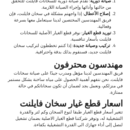
صيانة دورية
: نقدم صيانة دورية للسخانات فايلنت للتحقق
من حالتها وأدائها وإجراء الصيانة اللازمة.
إصلاح الأعطال
: إذا واجهتم مشكلة في سخان فايلنت، فإن
فريق المهندسين المختصين لدينا سيتعامل معها بسرعة
وفعالية.
توريد قطع الغيار
: نوفر قطع الغيار الأصلية للسخانات
فايلنت بأسعار تنافسية.
تركيب وصيانة جديدة
: إذا كنتم تخططون لتركيب سخان
فايلنت جديد، فسنقوم بذلك بدقة واحترافية.
مهندسون محترفون
فريق المهندسين لدينا مؤهل ومدرب جيدًا على صيانة سخانات
فايلنت. نحن نتفهم أهمية الحصول على مياه ساخنة بشكل مستمر
في منزلكم، ونعمل بجد لضمان أن تكون سخاناتكم في حالة
ممتازة.
اسعار قطع غيار سخان فايلنت
تتغير أسعار قطع الغيار طبقا لنوع السخان وكم لتر والقدرة
التشغيلية له، وتوفر شركتنا قطع الغيار الاصلية بضمان تشغيل
لنصل إلى أداء جهازك الى القدرة التشغيلية بكفاءة.